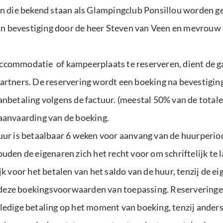
die bekend staan als Glampingclub Ponsillou worden geh
n bevestiging door de heer Steven van Veen en mevrouw 
ccommodatie of kampeerplaats te reserveren, dient de gas
artners. De reservering wordt een boeking na bevestiging
anbetaling volgens de factuur. (meestal 50% van de total
 aanvaarding van de boeking.
uur is betaalbaar 6 weken voor aanvang van de huurperiode
uden de eigenaren zich het recht voor om schriftelijk te 
jk voor het betalen van het saldo van de huur, tenzij de e
van deze boekingsvoorwaarden van toepassing. Reservering
lledige betaling op het moment van boeking, tenzij ander