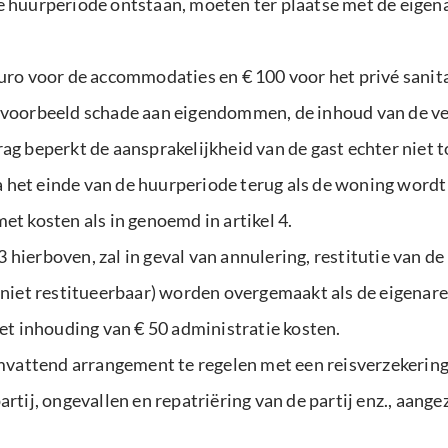
de huurperiode ontstaan, moeten ter plaatse met de eigen
 voor de accommodaties en € 100 voor het privé sanitair
ijvoorbeeld schade aan eigendommen, de inhoud van de v
rag beperkt de aansprakelijkheid van de gast echter niet 
 het einde van de huurperiode terug als de woning wordt 
et kosten als in genoemd in artikel 4.
 hierboven, zal in geval van annulering, restitutie van d
 niet restitueerbaar) worden overgemaakt als de eigenaren
t inhouding van € 50 administratie kosten.
attend arrangement te regelen met een reisverzekering 
artij, ongevallen en repatriëring van de partij enz., aan