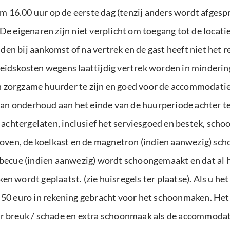
16.00 uur op de eerste dag (tenzij anders wordt afgespr
De eigenaren zijn niet verplicht om toegang tot de locati
en bij aankomst of na vertrek en de gast heeft niet het 
eidskosten wegens laattijdig vertrek worden in minderin
 zorgzame huurder te zijn en goed voor de accommodatie 
t van onderhoud aan het einde van de huurperiode achter 
chtergelaten, inclusief het serviesgoed en bestek, scho
e oven, de koelkast en de magnetron (indien aanwezig) sch
rbecue (indien aanwezig) wordt schoongemaakt en dat al 
n wordt geplaatst. (zie huisregels ter plaatse). Als u het 
 50 euro in rekening gebracht voor het schoonmaken. Het 
or breuk / schade en extra schoonmaak als de accommodati