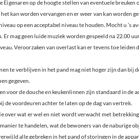
de Eigenaren op de hoogte stellen van eventuele breuken o
 het kan worden vervangen en er weer van kan worden ge
iveau op een acceptabel niveau te houden. Mocht u ’s av
. Er mag geen luide muziek worden gespeeld na 22.00 uur 
au. Veroorzaken van overlast kan er tevens toe leiden da
en te verblijven in het pand mag niet hoger zijn dan bij 
ben gegeven.
 voor de douche en keukenlinnen zijn standaard in de 
bij de voordeuren achter te laten op de dag van vertrek.
ie over wat er wel en niet wordt verwacht met betrekking
 manier te handelen, wat de bewoners van de naburige ob
erwijld alle gebreken in het pand of storingen in de app