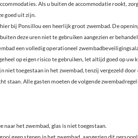
accommodaties. Als u buiten de accommodatie rookt, zorg 
e goed uit zijn.
er bij Ponsillou een heerlijk groot zwembad. De openin
buiten deze uren niet te gebruiken aangezien er behandel
wembad een volledig operationeel zwembadbeveiligingsal
eel op eigen risico te gebruiken, let altijd goed op uw ki
n niet toegestaan in het zwembad, tenzij vergezeld door 
zicht staan. Alle gasten moeten de volgende zwembadregel
ee naar het zwembad, glas is niet toegestaan.
ooi geen stenen in het zwembad, aangezien dit persoonli