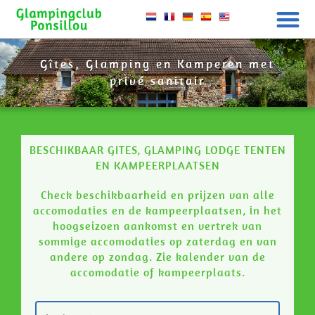
Gîtes, Glamping en Kamperen met
privé sanitair
BESCHIKBAAR GITES, GLAMPING LODGE TENTEN
EN KAMPEERPLAATSEN
Check beschikbaarheid en prijzen van alle
accomodaties en de kampeerplaatsen, in het
hoogseizoen aankomst en vertrek van
sommige accomodaties op zaterdag en van
andere op zondag. Zie kalender van de
accomodatie of kampeerplaats.